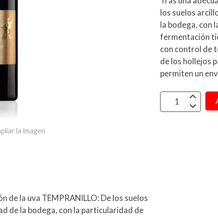
Tras una adecu
los suelos arci
la bodega, con la
fermentación ti
con control de
de los hollejos
permiten un env
pliar la imagen
n de la uva TEMPRANILLO: De los suelos
d de la bodega, con la particularidad de