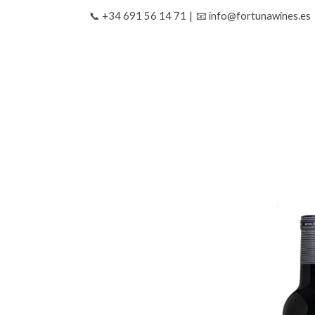
📞 +34 691 56 14 71
|
📧 info@fortunawines.es
Tienda
Arca de Noe - Reserva