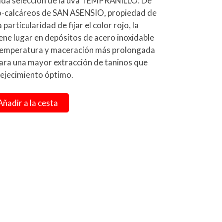
ada selección de la uva TEMPRANILLO: De
llo-calcáreos de SAN ASENSIO, propiedad de
 particularidad de fijar el color rojo, la
ene lugar en depósitos de acero inoxidable
 temperatura y maceración más prolongada
 para una mayor extracción de taninos que
ejecimiento óptimo.
Añadir a la cesta