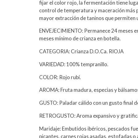
fijar el color rojo, la fermentación tiene lu
control de temperatura y maceración más p
mayor extracción de taninos que permiten 
ENVEJECIMIENTO: Permanece 24 meses en b
meses mínimo de crianza en botella.
CATEGORIA: Crianza D.O.Ca. RIOJA
VARIEDAD: 100% tempranillo.
COLOR: Rojo rubí.
AROMA: Fruta madura, especias y bálsamos c
GUSTO: Paladar cálido con un gusto final de
RETROGUSTO: Aroma expansivo y gratific
Maridaje: Embutidos ibéricos, pescados fue
picantes, carnes rojas asadas, estofadas o a