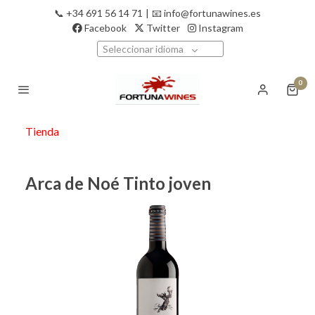
📞 +34 691 56 14 71
|
📧 info@fortunawines.es
Facebook
Twitter
Instagram
Seleccionar idioma
0
Tienda
Arca de Noé Tinto joven