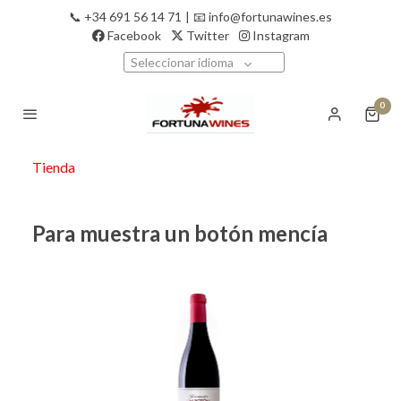
📞 +34 691 56 14 71
|
📧 info@fortunawines.es
Facebook
Twitter
Instagram
Seleccionar idioma
0
Tienda
Para muestra un botón mencía