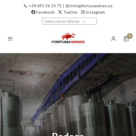
📞 +34 691 56 14 71
|
📧 info@fortunawines.es
Facebook
Twitter
Instagram
Seleccionar idioma
0